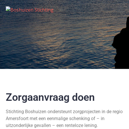
Zorgaanvraag doen
Stichting Boshuizen ondersteunt zorgprojecten in de regio
Amersfoort met een eenmalige schenking of – in
uitzonderlijke gevallen – een renteloze lening.